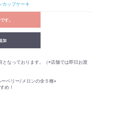
ンカップケーキ
中です。
追加
前となっております。（※店舗では即日お渡
ルーベリー/メロンの全５種⭐︎
すめ！
イ