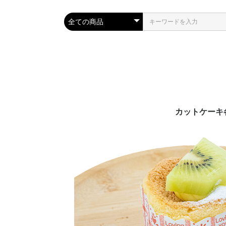
カットケーキ
プリマの定番
季節のタルト
シュークリー
その他ケーキ