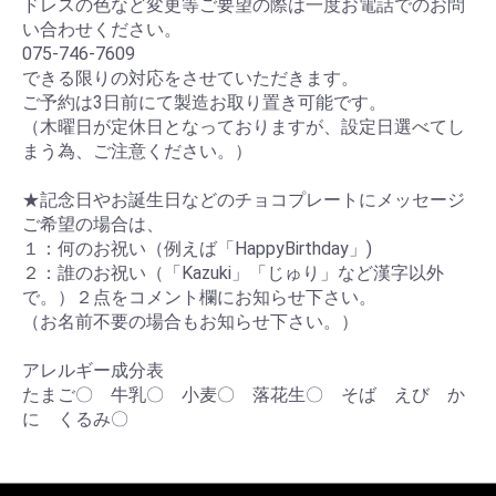
ドレスの色など変更等ご要望の際は一度お電話でのお問
い合わせください。
075-746-7609
できる限りの対応をさせていただきます。
ご予約は3日前にて製造お取り置き可能です。
（木曜日が定休日となっておりますが、設定日選べてし
まう為、ご注意ください。）
★記念日やお誕生日などのチョコプレートにメッセージ
ご希望の場合は、
１：何のお祝い（例えば「HappyBirthday」)
２：誰のお祝い（「Kazuki」「じゅり」など漢字以外
で。）２点をコメント欄にお知らせ下さい。
（お名前不要の場合もお知らせ下さい。）
アレルギー成分表
たまご〇 牛乳〇 小麦〇 落花生〇 そば えび か
に くるみ〇