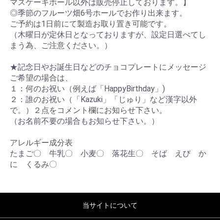
マスケーキホール以外は販売停止しております。】
◎季節のフルーツ畑6号ホールでお作り出来ます。
ご予約は1日前にて製造お取り置き可能です。
（木曜日が定休日となっておりますが、設定日選べてし
まう為、ご注意ください。）
★記念日やお誕生日などのチョコプレートにメッセージ
ご希望の場合は、
１：何のお祝い（例えば「HappyBirthday」)
２：誰のお祝い（「Kazuki」「じゅり」など漢字以外
で。）２点をコメント欄にお知らせ下さい。
（お名前不要の場合もお知らせ下さい。）
アレルギー成分表
たまご〇 牛乳〇 小麦〇 落花生〇 そば えび か
に くるみ〇
当サイトについて